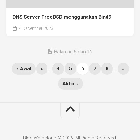
DNS Server FreeBSD menggunakan Bind9
4 December 2023
Halaman 6 dari 12
« Awal
«
...
4
5
6
7
8
...
»
Akhir »
Blog Warscloud © 2026. All Rights Reserved.