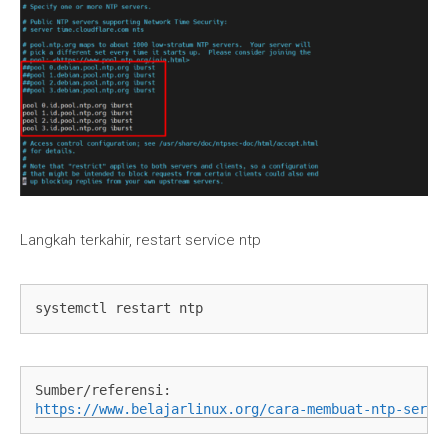
Langkah terkahir, restart service ntp
systemctl restart ntp
Sumber/referensi:
https://www.belajarlinux.org/cara-membuat-ntp-serve