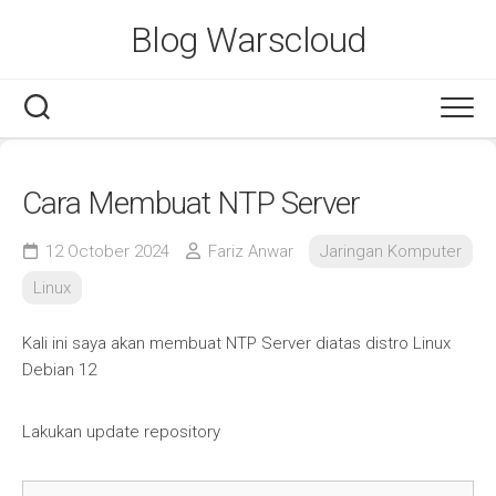
Skip
Blog Warscloud
to
content
Cara Membuat NTP Server
12 October 2024
Fariz Anwar
Jaringan Komputer
Linux
Kali ini saya akan membuat NTP Server diatas distro Linux
Debian 12
Lakukan update repository