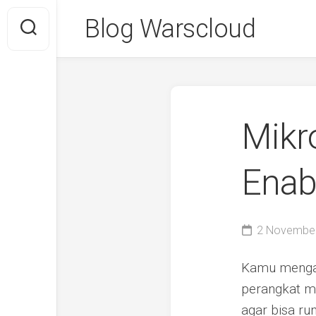
Skip
Blog Warscloud
to
content
Mikro
Enabl
2 Novembe
Kamu mengala
perangkat me
agar bisa ru