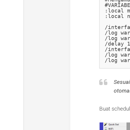
#VARIABE
:local 
:local 
/interfa
/log war
/log war
/delay 1
/interfa
/log war
/log wa
Sesuai
otomas
Buat schedul