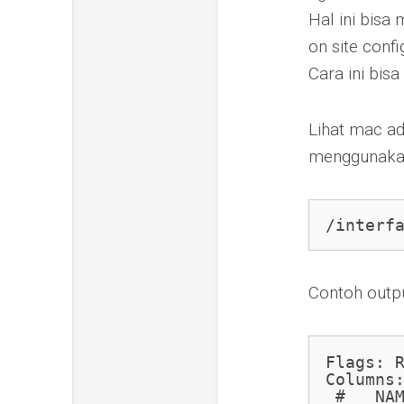
Hal ini bisa
on site confi
Cara ini bis
Lihat mac ad
menggunakan
/interf
Contoh outpu
Flags: R
Columns:
 #   NAM