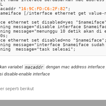
L

macaddr "
16:9C:FD:C6:2F:82
";

nameiface [/interface ethernet get value-n
ce ethernet set disabled=yes "$nameiface"
ning message="disable interface $nameifac
ning message="menunggu 10 detik akan di e
0s;

ce ethernet set disabled=no "$nameiface";
ning message="interface $nameiface sudah 
rning  message="task selesai";
kan variabel
dengan mac address interface y
macaddr
i disable-enable interface
er seperti berikut