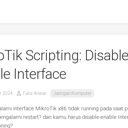
Tik Scripting: Disabl
e Interface
r 2024
Fariz Anwar
Jaringan Komputer
mi interface MikroTik x86 tidak running pada saat p
ngalami restart? dan kamu harus disable-enable Inter
nning?