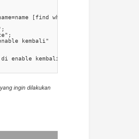
ame=name [find where mac-address=$macaddr
;

e";

nable kembali"



di enable kembali"

ang ingin dilakukan