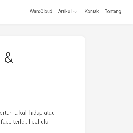
WarsCloud
Artikel
Kontak
Tentang
Linux
Jaringan
Komputer
e &
WordPreses
ertama kali hidup atau
face terlebihdahulu