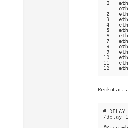
 0   et
 1   et
 2   et
 3   et
 4   et
 5   et
 6   et
 7   et
 8   et
 9   et
10   et
11   et
12   et
Berikut adal
# DELAY 
/delay 1
#Mengamb