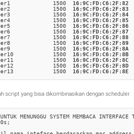
her1             1500  
16:9C:FD:C6:2F:82
 
her2             1500  
16:9C:FD:C6:2F:83
 
her3             1500  
16:9C:FD:C6:2F:84
 
her4             1500  
16:9C:FD:C6:2F:85
 
her5             1500  
16:9C:FD:C6:2F:86
 
her6             1500  
16:9C:FD:C6:2F:87
 
her7             1500  
16:9C:FD:C6:2F:88
 
her8             1500  
16:9C:FD:C6:2F:89
 
her9             1500  
16:9C:FD:C6:2F:8A
 
her10            1500  
16:9C:FD:C6:2F:8B
 
her11            1500  
16:9C:FD:C6:2F:8C
 
her12            1500  
16:9C:FD:C6:2F:8D
 
her13            1500  
16:9C:FD:C6:2F:8E
 
ah script yang bisa dikombinasikan dengan scheduler.
UNTUK MENUNGGU SYSTEM MEMBACA INTERFACE T
0s;

il nama inteface berdasarkan mac address
