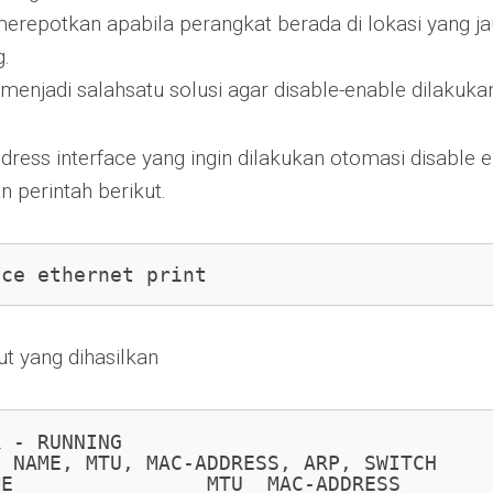
 merepotkan apabila perangkat berada di lokasi yang ja
g.
a menjadi salahsatu solusi agar disable-enable dilakuka
dress interface yang ingin dilakukan otomasi disable e
 perintah berikut.
ace ethernet print
t yang dihasilkan
 - RUNNING

 NAME, MTU, MAC-ADDRESS, ARP, SWITCH

E                MTU  MAC-ADDRESS        