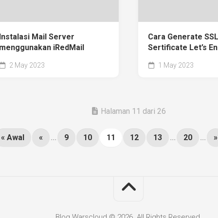
Instalasi Mail Server
Cara Generate SS
menggunakan iRedMail
Sertificate Let’s E
2 May 2023
1 May 2023
Halaman 11 dari 26
« Awal
«
...
9
10
11
12
13
...
20
...
»
Blog Warscloud © 2026. All Rights Reserved.