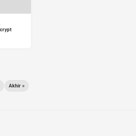
L
ncrypt
Akhir »