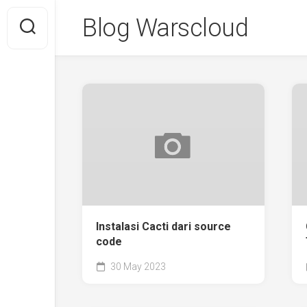
Skip
Blog Warscloud
to
content
Instalasi Cacti dari source
code
30 May 2023