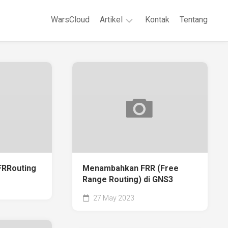
WarsCloud
Artikel
Kontak
Tentang
Linux
Jaringan
Komputer
WordPreses
FRRouting
Menambahkan FRR (Free
Range Routing) di GNS3
27 May 2023