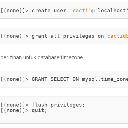
 [(none)]> create user '
cacti
'@'localhost
 [(none)]> grant all privileges on 
cactid
 perizinan untuk database timezone.
 [(none)]> GRANT SELECT ON mysql.time_zon
[(none)]> flush privileges;

[(none)]> quit;
