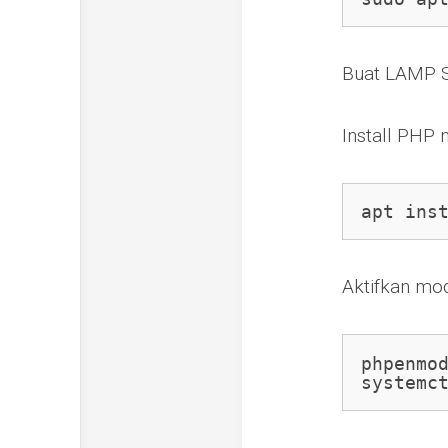
Buat LAMP St
Install PHP 
apt ins
Aktifkan mo
phpenmod
systemc