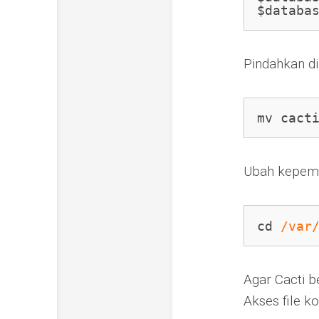
$databa
Pindahkan di
mv cact
Ubah kepeme
cd 
/var
Agar Cacti b
Akses file k