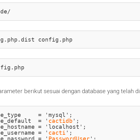
ude/
ig.php.dist config.php
nfig.php
rameter berikut sesuai dengan database yang telah di
e_type     = 'mysql';

se_default  = '
cactidb
';

e_hostname = 'localhost';

se_username = '
cacti
';

se_password = '
PasswordUser
';
