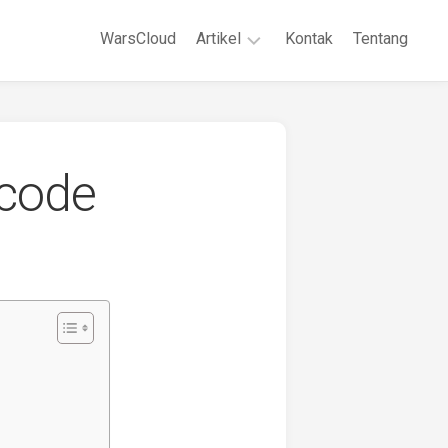
WarsCloud
Artikel
Kontak
Tentang
Linux
Jaringan
Komputer
 code
WordPreses