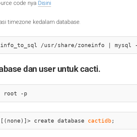
urce code nya
Disini
asi timezone kedalam database.
zinfo_to_sql /usr/share/zoneinfo | mysql 
abase dan user untuk cacti.
u root -p
 [(none)]> create database 
cactidb
;