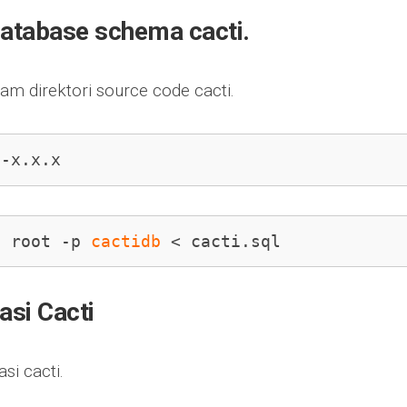
atabase schema cacti.
m direktori source code cacti.
i-x.x.x
u root -p 
cactidb
 < cacti.sql
asi Cacti
asi cacti.