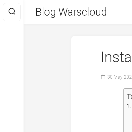
Skip
Blog Warscloud
to
content
Insta
30 May 202
T