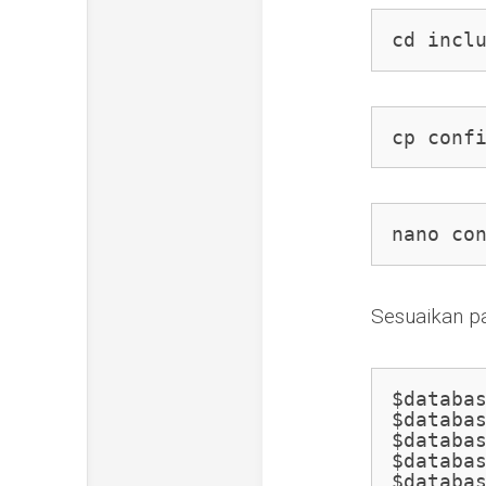
cd incl
cp conf
nano co
Sesuaikan pa
$databas
$databa
$databas
$databa
$databa