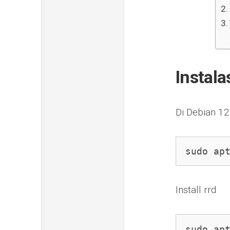
Instala
Di Debian 12
sudo ap
Install rrd
sudo ap