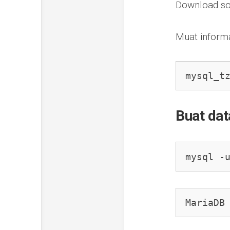
Download so
Muat inform
mysql_t
Buat dat
mysql -
MariaDB