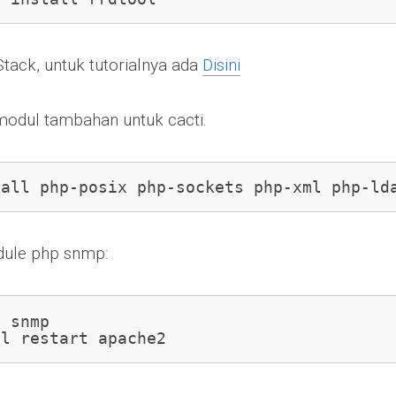
ack, untuk tutorialnya ada
Disini
modul tambahan untuk cacti.
tall php-posix php-sockets php-xml php-ld
dule php snmp:
 snmp

tl restart apache2