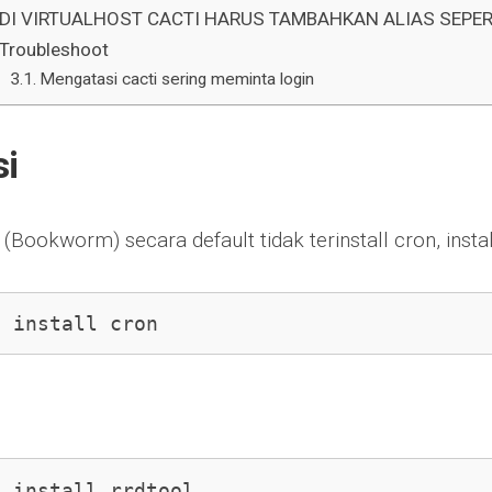
DI VIRTUALHOST CACTI HARUS TAMBAHKAN ALIAS SEPERT
Troubleshoot
Mengatasi cacti sering meminta login
si
 (Bookworm) secara default tidak terinstall cron, insta
t install cron
t install rrdtool