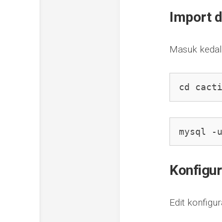
Import d
Masuk kedala
cd cact
mysql -
Konfigur
Edit konfigur