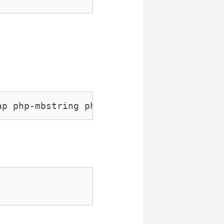
ap php-mbstring php-json php-gd php-snmp 