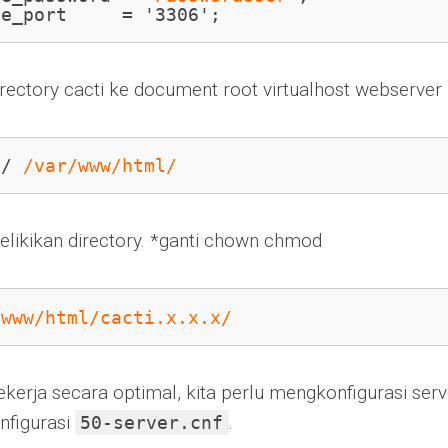
se_port     = '3306';
rectory cacti ke document root virtualhost webserver
i/ 
/var/www/html/
likikan directory. *ganti chown chmod
/www/html/cacti.x.x.x/
ekerja secara optimal, kita perlu mengkonfigurasi ser
onfigurasi
.
50-server.cnf