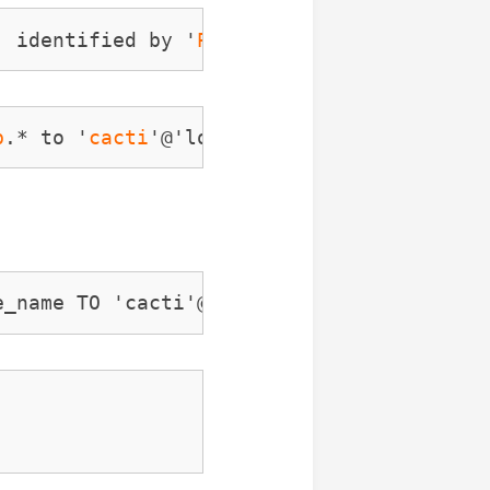
' identified by '
PasswordUser
';
b
.* to '
cacti
'@'localhost';
e_name TO 'cacti'@'localhost';