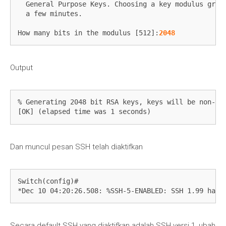
  General Purpose Keys. Choosing a key modulus great
  a few minutes.

How many bits in the modulus [512]:
2048
Output
% Generating 2048 bit RSA keys, keys will be non-exp
[OK] (elapsed time was 1 seconds)
Dan muncul pesan SSH telah diaktifkan
Switch(config)#

*Dec 10 04:20:26.508: %SSH-5-ENABLED: SSH 1.99 has 
Secara default SSH yang diaktifkan adalah SSH versi 1, ubah