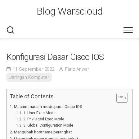
Skip
Blog Warscloud
to
content
Konfigurasi Dasar Cisco IOS
11 September 2022
Fariz Anwar
Jaringan Komputer
Table of Contents
Macam-macam mode pada Cisco IOS
1. User Exec Mode
2. Privileged Exec Mode
3. Global Configuration Mode
Mengubah hostname perangkat
Mengubah nama domain perangkat