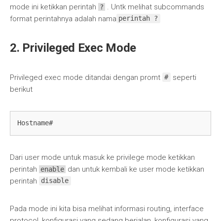
mode ini ketikkan perintah
. Untk melihat subcommands
?
format perintahnya adalah nama
perintah ?
2. Privileged Exec Mode
Privileged exec mode ditandai dengan promt
seperti
#
berikut
Hostname#
Dari user mode untuk masuk ke privilege mode ketikkan
perintah
dan untuk kembali ke user mode ketikkan
enable
perintah
disable
Pada mode ini kita bisa melihat informasi routing, interface
protocol, konfigurasi yang sedang berjalan, konfigurasi yang