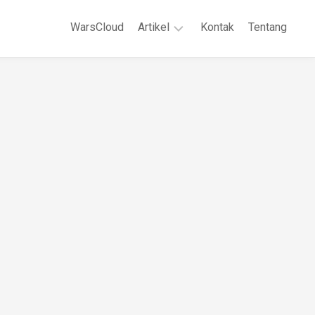
WarsCloud
Artikel
Kontak
Tentang
Linux
Jaringan
Komputer
WordPreses