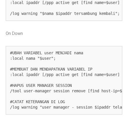
:local ipaddr [/ppp active get [find name=$user] add
/log warning "$nama $ipaddr tersambung kembali";
On Down
#UBAH VARIABEL user MENJADI nama

:local nama "$user";

#MEMBUAT DAN MENDAPATKAN VARIABEL IP

:local ipaddr [/ppp active get [find name=$user] add
#HAPUS USER MANAGER SESSION

/tool user-manager session remove [find host-ip=$ipa
#CATAT KETERANGAN DI LOG

/log warning "user manager - session $ipaddr telah 