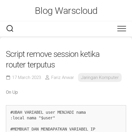
Skip
Blog Warscloud
to
content
Script remove session ketika
router terputus
17 March 2023
Fariz Anwar
Jaringan Komputer
On Up
#UBAH VARIABEL user MENJADI nama

:local nama "$user"

#MEMBUAT DAN MENDAPATKAN VARIABEL IP
