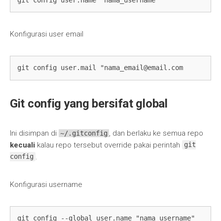
Konfigurasi user email
git config user.mail "
nama_email@email.com
Git config yang bersifat global
Ini disimpan di
, dan berlaku ke semua repo
~/.gitconfig
kecuali
kalau repo tersebut override pakai perintah
git
.
config
Konfigurasi username
git config --global user.name "nama_username"