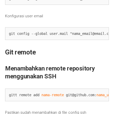
Konfigurasi user email
git config --global user.mail "
nama_email@email.com
Git remote
Menambahkan remote repository
menggunakan SSH
gitt remote add 
nama-remote
git@github.com
:
nama_use
Pastikan sudah menambahkan di file config ssh