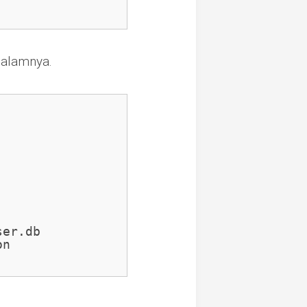
dalamnya.
er.db

n
