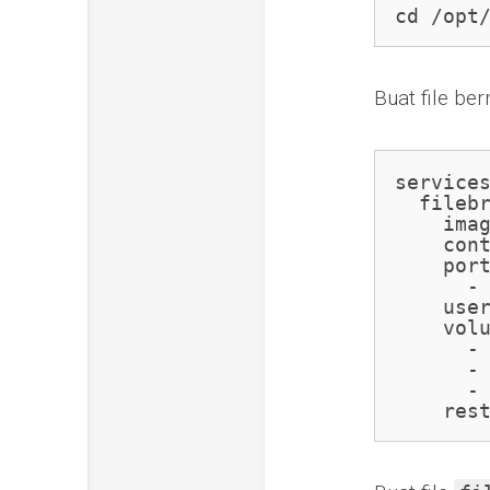
cd /opt
Buat file be
services
  filebr
    imag
    cont
    port
      -
    user
    volu
      -
      - 
      - 
    res