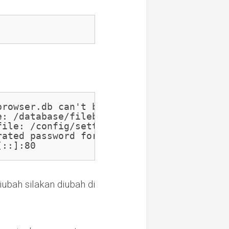
rowser.db can't be found. Initialing in /
: /database/filebrowser.db

ile: /config/settings.json

rated password for user '
admin
': 
FywXqcl2
[::]:80
iubah silakan diubah di