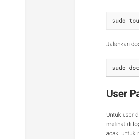
sudo to
Jalankan do
sudo do
User P
Untuk user d
melihat di l
acak. untuk 