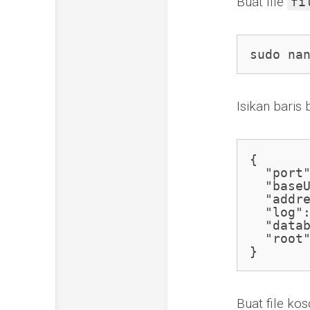
Buat file
fi
sudo na
Isikan baris 
{

  "port"
  "baseU
  "addre
  "log":
  "datab
  "root"
}
Buat file ko