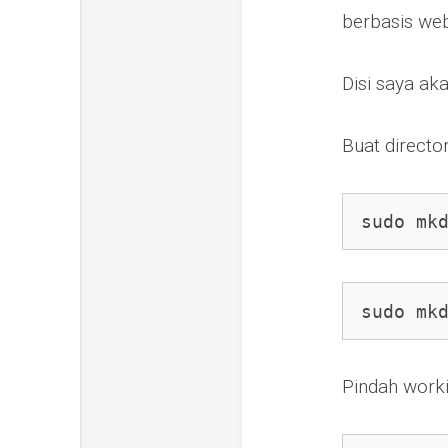
berbasis web
Disi saya ak
Buat directo
sudo mk
sudo mk
Pindah worki