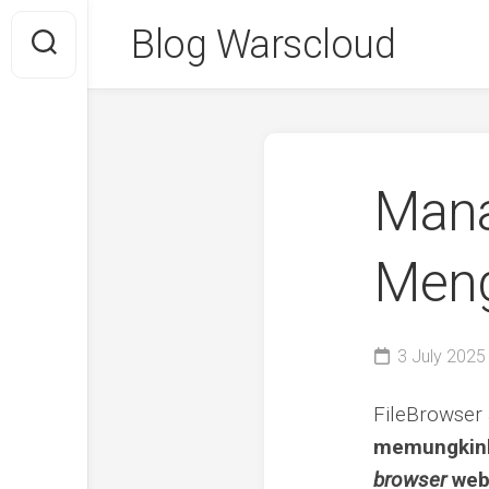
Skip
Blog Warscloud
to
content
Mana
Meng
3 July 2025
FileBrowser
memungkinka
browser
web