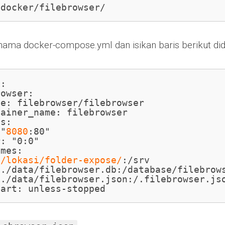
/docker/filebrowser/
rnama docker-compose.yml dan isikan baris berikut di
:

owser:

e: filebrowser/filebrowser

ainer_name: filebrowser

s:

 "
8080
:80"

: "0:0"

mes:

 
/lokasi/folder-expose/
:/srv

./data/filebrowser.db:/database/filebrows
./data/filebrowser.json:/.filebrowser.jso
tart: unless-stopped