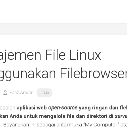
jemen File Linux
gunakan Filebrowse
Fariz Anwar
Linux
 adalah
aplikasi web
open-source
yang ringan dan fle
n Anda untuk mengelola file dan direktori di
serve
.
Bayangkan ini sebagai antarmuka “My Computer” atau