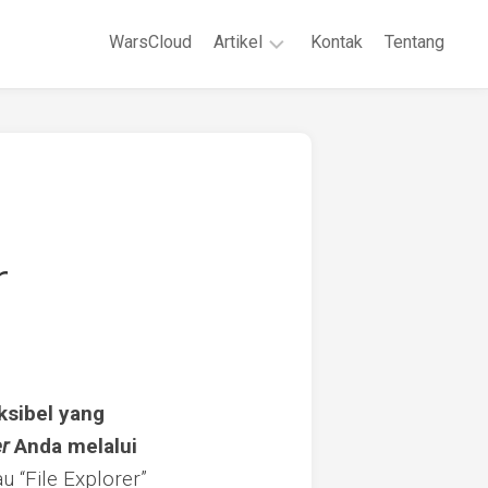
WarsCloud
Artikel
Kontak
Tentang
Linux
Jaringan
Komputer
WordPreses
r
ksibel yang
r
Anda melalui
 “File Explorer”