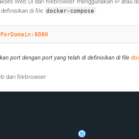
kses Web UI dari filebrowser menggunakan IP atau d
 definisikan di file
.
docker-compose
IPorDomain:8080
an port dengan port yang telah di definisikan di file
do
 dari filebrowser