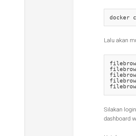
docker 
Lalu akan mu
filebro
filebro
filebro
filebro
filebro
Silakan logi
dashboard w