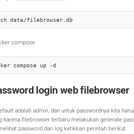
uch data/filebrowser.db
cker compose.
cker compose up -d
assword login web filebrowser
efault adalah admin, dan untuk passwordnya kita harus
og karena filebrowser terbaru melakukan generate pas
melihat password dari log ketikkan perintah berikut.