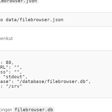
lebrowser.json
no data/filebrowser.json
berikut
: 80,

RL": "",

ss": "",

 "stdout",

ase": "/database/filebrowser.db",

: "/srv"

songan
filebrowser.db