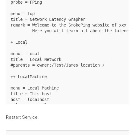
probe = FPing

menu = Top

title = Network Latency Grapher

remark = Welcome to the SmokePing website of xxx Com
         Here you will learn all about the latency o
+ Local

menu = Local

title = Local Network

#parents = owner:/Test/James location:/

++ LocalMachine

menu = Local Machine

title = This host

host = localhost

#alerts = someloss

Restart Service:
# DIBAWAH INI DITAMBAHKAN MANUAL

+ 
Domestic