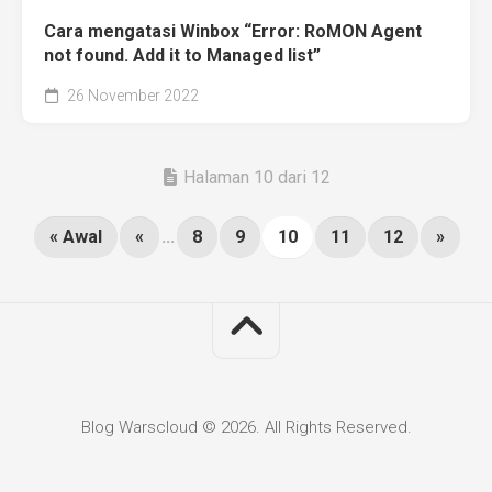
Cara mengatasi Winbox “Error: RoMON Agent
not found. Add it to Managed list”
26 November 2022
Halaman 10 dari 12
« Awal
«
...
8
9
10
11
12
»
Blog Warscloud © 2026. All Rights Reserved.