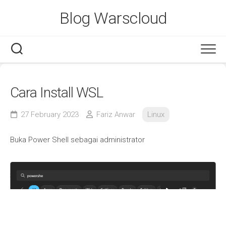
Skip
Blog Warscloud
to
content
Cara Install WSL
27 February 2023
Fariz Anwar
Linux
Buka Power Shell sebagai administrator