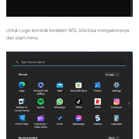
Untuk Login kembali kedalam WSL kita bisa mengaksesnya
dari start menu