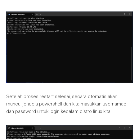
Setelah proses restart selesai, secara otomatis akan
muncul jendela powershell dan kita masukkan usernamae
dan password untuk login kedalam distro linux kita