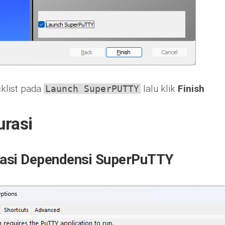
klist pada
lalu klik
Finish
Launch SuperPUTTY
urasi
rasi Dependensi SuperPuTTY