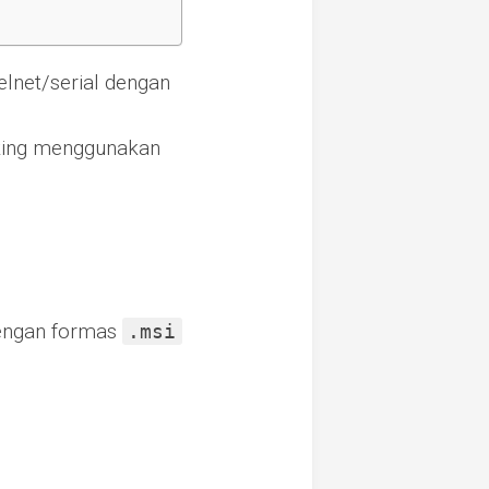
lnet/serial dengan
rking menggunakan
dengan formas
.msi