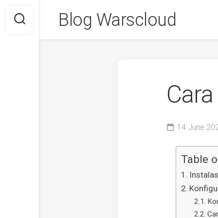
Skip
Blog Warscloud
to
content
Cara
14 June 20
Table o
Instalas
Konfigu
Ko
Ca