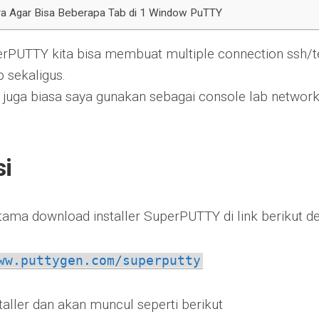
ra Agar Bisa Beberapa Tab di 1 Window PuTTY
rPUTTY kita bisa membuat multiple connection ssh/te
 sekaligus.
juga biasa saya gunakan sebagai console lab netwo
si
tama download installer SuperPUTTY di link berikut 
ww.puttygen.com/superputty
taller dan akan muncul seperti berikut